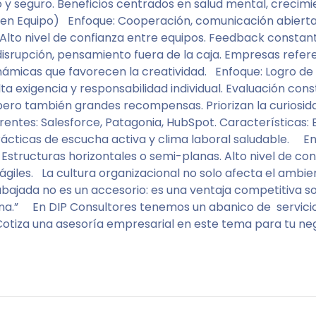
y seguro. Beneficios centrados en salud mental, crecimie
o en Equipo) Enfoque: Cooperación, comunicación abierta
 Alto nivel de confianza entre equipos. Feedback constan
isrupción, pensamiento fuera de la caja. Empresas referen
inámicas que favorecen la creatividad. Enfoque: Logro de 
ta exigencia y responsabilidad individual. Evaluación con
ro también grandes recompensas. Priorizan la curiosidad
entes: Salesforce, Patagonia, HubSpot. Características: 
Prácticas de escucha activa y clima laboral saludable. 
 Estructuras horizontales o semi-planas. Alto nivel de c
giles. La cultura organizacional no solo afecta el ambien
bajada no es un accesorio: es una ventaja competitiva sost
ena.” En DIP Consultores tenemos un abanico de servici
 Cotiza una asesoría empresarial en este tema para tu n