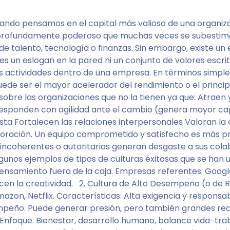
Cuando pensamos en el capital más valioso de una organiza
 y profundamente poderoso que muchas veces se subestim
de talento, tecnología o finanzas. Sin embargo, existe un
 un eslogan en la pared ni un conjunto de valores escrit
ctividades dentro de una empresa. En términos simples, 
uede ser el mayor acelerador del rendimiento o el princip
aja sobre las organizaciones que no la tienen ya que: Atra
sponden con agilidad ante el cambio (genera mayor capac
ta Fortalecen las relaciones interpersonales Valoran la
oración. Un equipo comprometido y satisfecho es más prop
as, incoherentes o autoritarias generan desgaste a sus c
unos ejemplos de tipos de culturas éxitosas que se han uti
ensamiento fuera de la caja. Empresas referentes: Google, 
cen la creatividad. 2. Cultura de Alto Desempeño (o de R
azon, Netflix. Características: Alta exigencia y responsa
empeño. Puede generar presión, pero también grandes reco
Enfoque: Bienestar, desarrollo humano, balance vida-trab