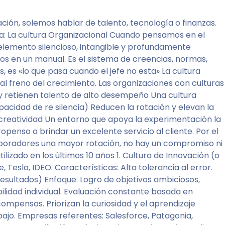
ción, solemos hablar de talento, tecnología o finanzas.
a: La cultura Organizacional Cuando pensamos en el
 elemento silencioso, intangible y profundamente
os en un manual. Es el sistema de creencias, normas,
es «lo que pasa cuando el jefe no esta» La cultura
al freno del crecimiento. Las organizaciones con culturas
en y retienen talento de alto desempeño Una cultura
idad de re silencia) Reducen la rotación y elevan la
 creatividad Un entorno que apoya la experimentación la
enso a brindar un excelente servicio al cliente. Por el
olaboradores una mayor rotación, no hay un compromiso ni
lizado en los últimos 10 años 1. Cultura de Innovación (o
Tesla, IDEO. Características: Alta tolerancia al error.
esultados) Enfoque: Logro de objetivos ambiciosos,
bilidad individual. Evaluación constante basada en
mpensas. Priorizan la curiosidad y el aprendizaje
ajo. Empresas referentes: Salesforce, Patagonia,